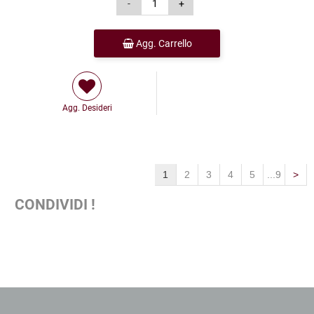
Agg. Carrello
Agg. Desideri
1
2
3
4
5
...9
>
CONDIVIDI !