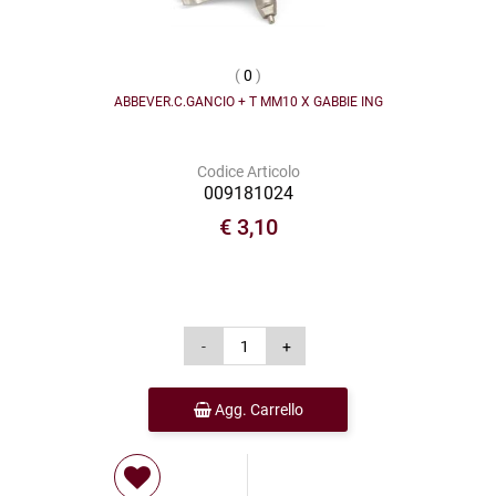
(
0
)
ABBEVER.C.GANCIO + T MM10 X GABBIE ING
Codice Articolo
009181024
€ 3,10
Agg. Carrello