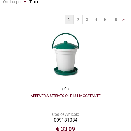
Ordina per
1
2
3
4
5
...9
>
(
0
)
ABBEVER.A SERBATOIO LT.18 LIV.COSTANTE
Codice Articolo
009181034
€ 33,09