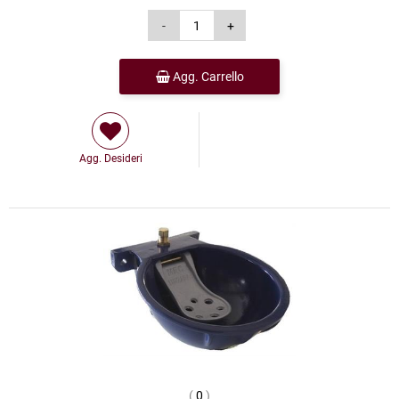
Agg. Carrello
Agg. Desideri
(
0
)