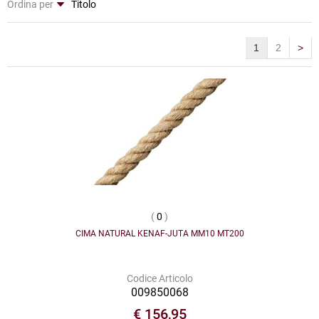
Ordina per
1
2
>
(
0
)
CIMA NATURAL KENAF-JUTA MM10 MT200
Codice Articolo
009850068
€ 156,95