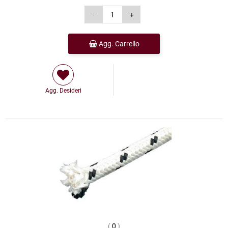
Agg. Carrello
Agg. Desideri
(
0
)