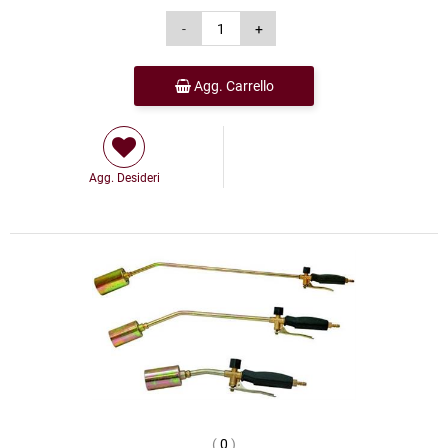
Agg. Carrello
Agg. Desideri
(
0
)