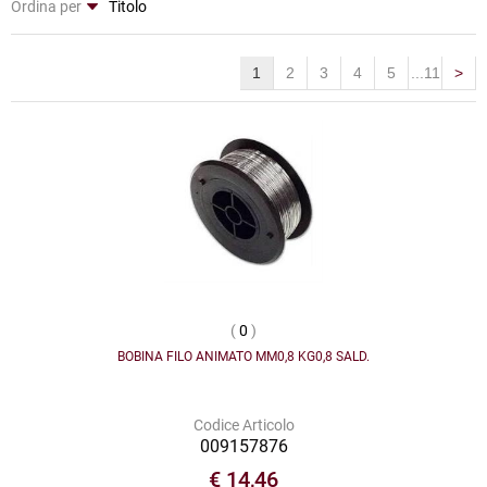
Ordina per
1
2
3
4
5
...11
>
(
0
)
BOBINA FILO ANIMATO MM0,8 KG0,8 SALD.
Codice Articolo
009157876
€ 14,46