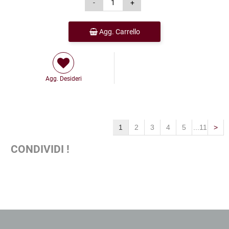
Agg. Carrello
Agg. Desideri
1
2
3
4
5
...11
>
CONDIVIDI !