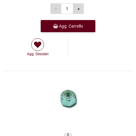
Agg. Carrello
Agg. Desideri
(
0
)