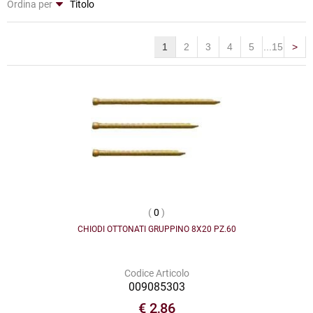
Ordina per
1
2
3
4
5
...15
>
(
0
)
CHIODI OTTONATI GRUPPINO 8X20 PZ.60
Codice Articolo
009085303
€ 2,86