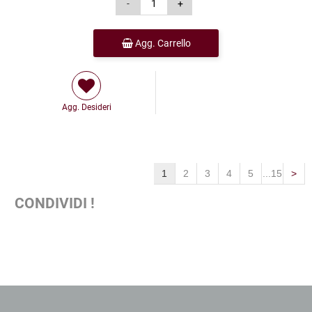
Agg. Carrello
Agg. Desideri
1
2
3
4
5
...15
>
CONDIVIDI !