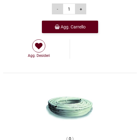
Agg. Carrello
Agg. Desideri
(
0
)