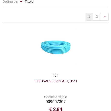
Ordina per
1
2
>
(
0
)
TUBO GAS GPL 8-13 MT 1,5 PZ.1
Codice Articolo
009007307
€ 2,84