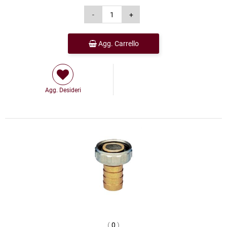
Agg. Carrello
Agg. Desideri
(
0
)