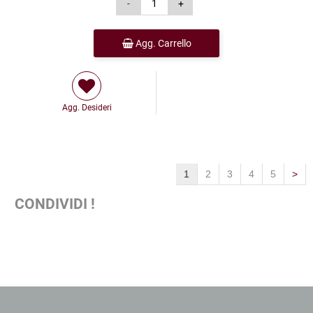
Agg. Carrello
Agg. Desideri
1
2
3
4
5
>
CONDIVIDI !