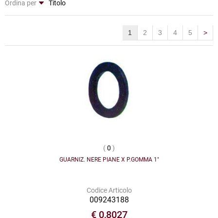
Ordina per
1
2
3
4
5
>
(
0
)
GUARNIZ. NERE PIANE X P.GOMMA 1"
Codice Articolo
009243188
€ 0,8027