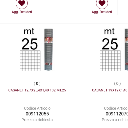
Agg. Desideri
Agg. Desideri
(
0
)
(
0
)
CASANET 12,7X25,4X1,40 102 MT.25
CASANET 19X19X1,40 
Codice Articolo
Codice Artico
009112055
00911207
Prezzo a richiesta
Prezzo a richie