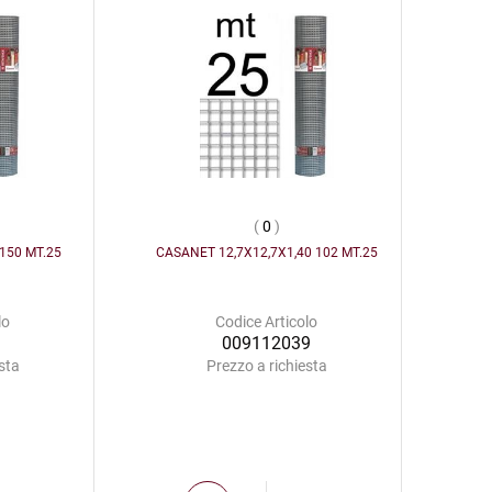
(
0
)
150 MT.25
CASANET 12,7X12,7X1,40 102 MT.25
lo
Codice Articolo
1
009112039
sta
Prezzo a richiesta