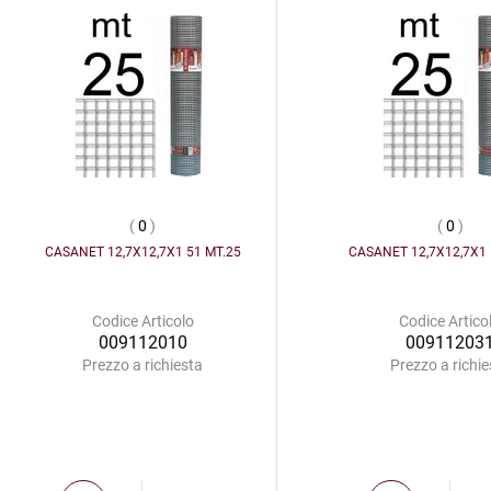
(
0
)
(
0
)
CASANET 12,7X12,7X1 51 MT.25
CASANET 12,7X12,7X1 
Codice Articolo
Codice Artico
009112010
00911203
Prezzo a richiesta
Prezzo a richie