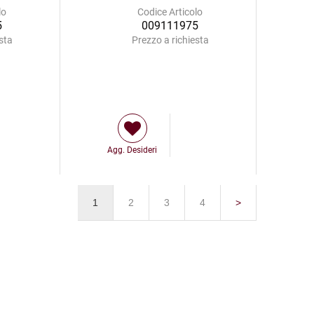
lo
Codice Articolo
5
009111975
sta
Prezzo a richiesta
Agg. Desideri
1
2
3
4
>