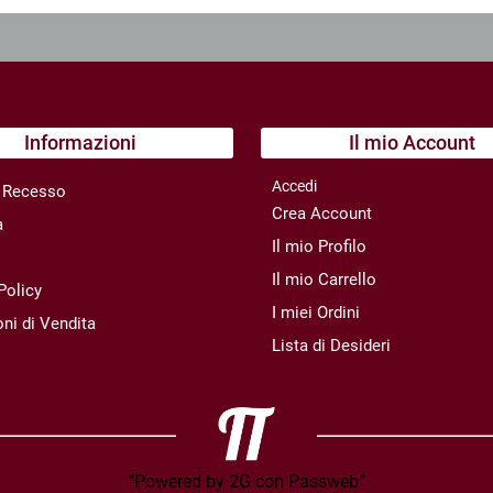
Informazioni
Il mio Account
Accedi
di Recesso
Crea Account
a
Il mio Profilo
Il mio Carrello
Policy
I miei Ordini
ni di Vendita
Lista di Desideri
“Powered by 2G con Passweb”