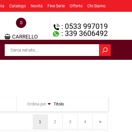
ata
Catalogo
Novità
Fine Serie
Offerte
Chi Siamo
0
: 0533 997019
: 339 3606492
CARRELLO
Ordina per
1
2
3
4
>