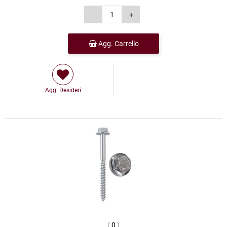
Agg. Carrello
Agg. Desideri
(
0
)