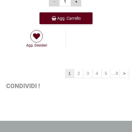
Agg. Carrello
Agg. Desideri
1
2
3
4
5
...8
>
CONDIVIDI !