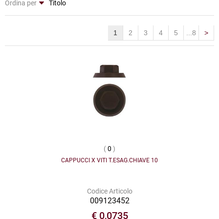
Ordina per
1
2
3
4
5
...8
>
(
0
)
CAPPUCCI X VITI T.ESAG.CHIAVE 10
Codice Articolo
009123452
€ 0,0735