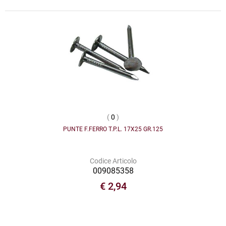
(
0
)
PUNTE F.FERRO T.P.L. 17X25 GR.125
Codice Articolo
009085358
€ 2,94