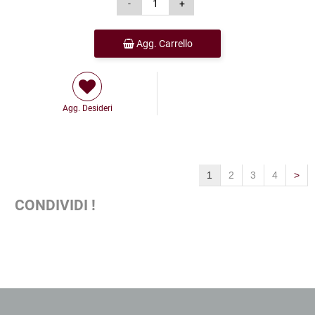
Agg. Carrello
Agg. Desideri
1
2
3
4
>
CONDIVIDI !