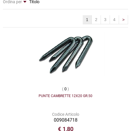
Ordina per
1
2
3
4
>
(
0
)
PUNTE CAMBRETTE 12X20 GR.50
Codice Articolo
009084718
€ 1,80