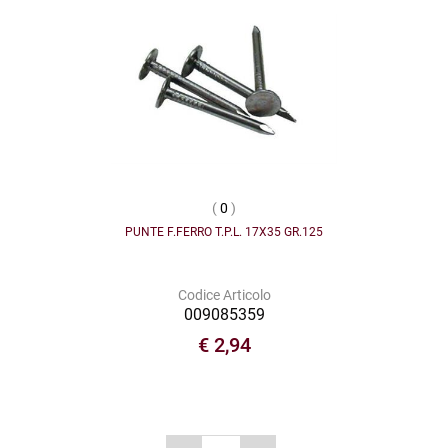
(
0
)
PUNTE F.FERRO T.P.L. 17X35 GR.125
Codice Articolo
009085359
€ 2,94