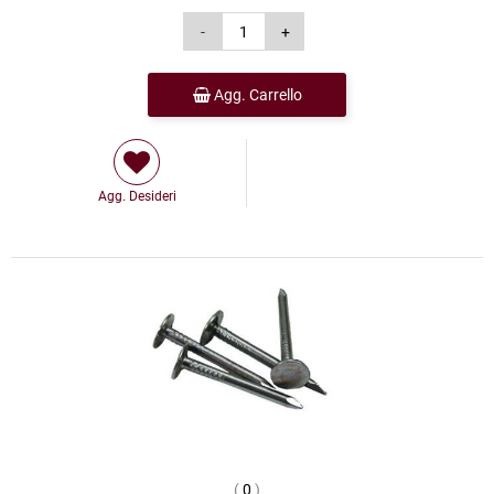
Agg. Carrello
Agg. Desideri
(
0
)