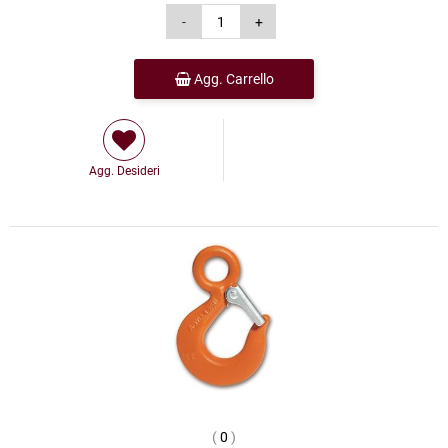
Agg. Carrello
Agg. Desideri
(
0
)