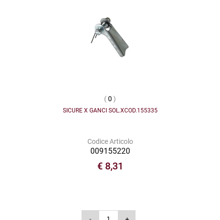
(
0
)
SICURE X GANCI SOL.XCOD.155335
Codice Articolo
009155220
€ 8,31