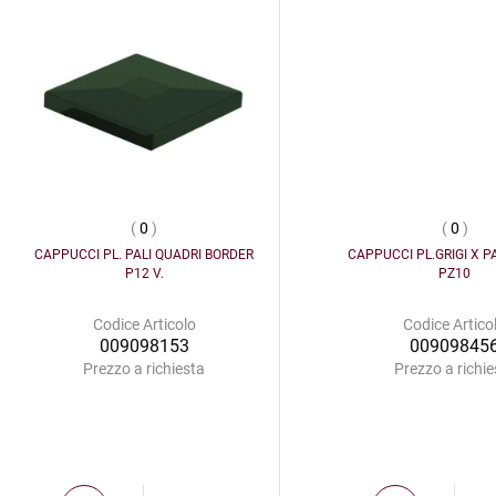
(
0
)
(
0
)
CAPPUCCI PL. PALI QUADRI BORDER
CAPPUCCI PL.GRIGI X P
P12 V.
PZ10
Codice Articolo
Codice Artico
009098153
00909845
Prezzo a richiesta
Prezzo a richie