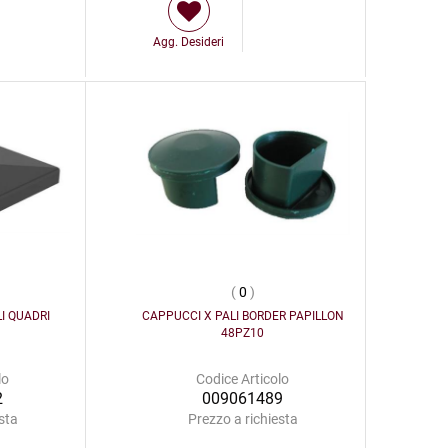
Agg. Desideri
(
0
)
I QUADRI
CAPPUCCI X PALI BORDER PAPILLON
48PZ10
lo
Codice Articolo
2
009061489
sta
Prezzo a richiesta