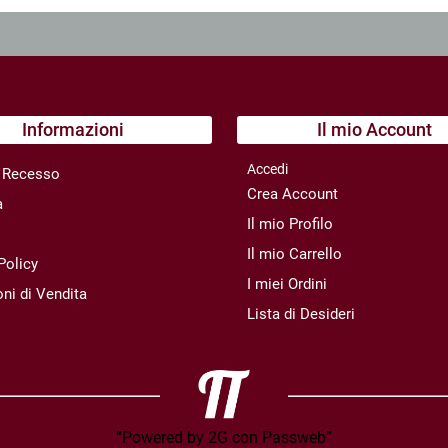
Informazioni
Il mio Account
Accedi
di Recesso
Crea Account
a
Il mio Profilo
Il mio Carrello
Policy
I miei Ordini
ni di Vendita
Lista di Desideri
“Powered by 2G con Passweb”