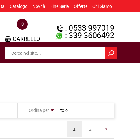
ata
Catalogo
Novità
Fine Serie
Offerte
Chi Siamo
0
: 0533 997019
: 339 3606492
CARRELLO
Ordina per
1
2
>