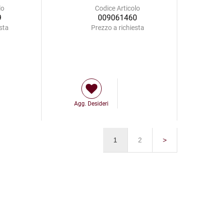
lo
Codice Articolo
9
009061460
sta
Prezzo a richiesta
Agg. Desideri
1
2
>