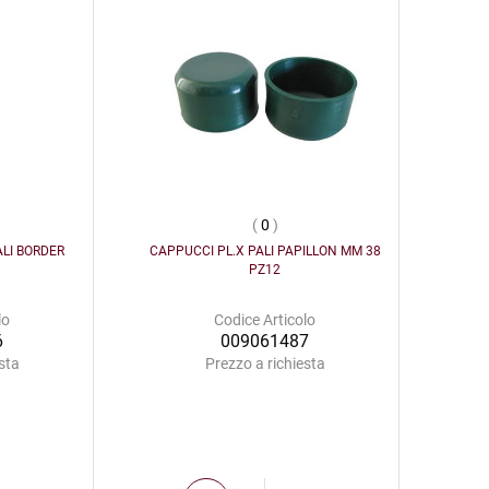
(
0
)
ALI BORDER
CAPPUCCI PL.X PALI PAPILLON MM 38
PZ12
lo
Codice Articolo
6
009061487
sta
Prezzo a richiesta