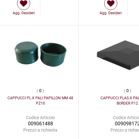
Agg. Desideri
Agg. Desideri
(
0
)
(
0
)
CAPPUCCI PL.X PALI PAPILLON MM 48
CAPPUCCI PLAS.X PAL
PZ10
BORDER P12
Codice Articolo
Codice Artico
009061488
00909817
Prezzo a richiesta
Prezzo a richie