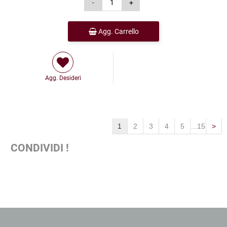
Agg. Carrello
Agg. Desideri
1
2
3
4
5
...15
>
CONDIVIDI !