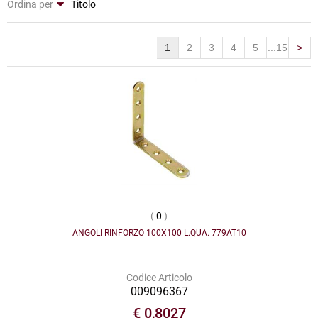
Ordina per
1
2
3
4
5
...15
>
(
0
)
ANGOLI RINFORZO 100X100 L.QUA. 779AT10
Codice Articolo
009096367
€ 0,8027