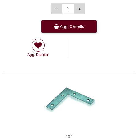
Agg. Carrello
Agg. Desideri
(
0
)