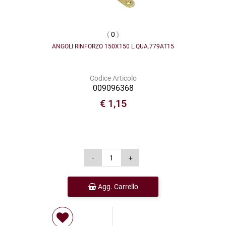
(
0
)
ANGOLI RINFORZO 150X150 L.QUA.779AT15
Codice Articolo
009096368
€ 1,15
Agg. Carrello