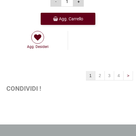
Agg. Carrello
Agg. Desideri
1
2
3
4
>
CONDIVIDI !