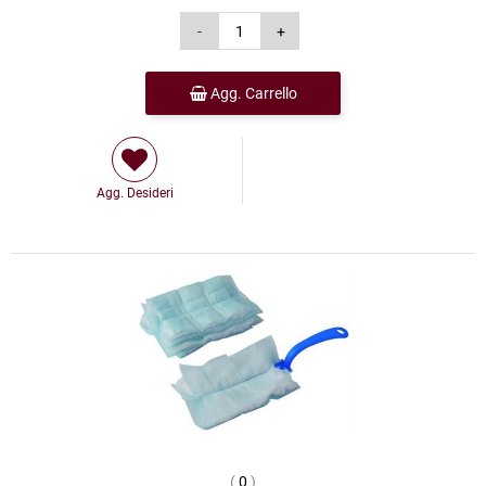
Agg. Carrello
Agg. Desideri
(
0
)