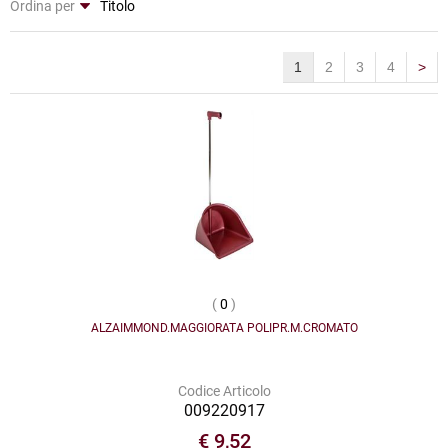
Ordina per
1
2
3
4
>
(
0
)
ALZAIMMOND.MAGGIORATA POLIPR.M.CROMATO
Codice Articolo
009220917
€ 9,52