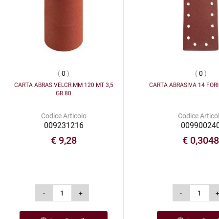
(
0
)
(
0
)
CARTA ABRAS.VELCR.MM 120 MT 3,5
CARTA ABRASIVA 14 FORI
GR 80
Codice Articolo
Codice Artico
009231216
00990024
€ 9,28
€ 0,304