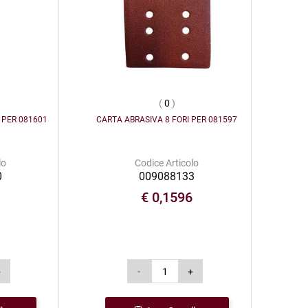
(
0
)
 PER 081601
CARTA ABRASIVA 8 FORI PER 081597
lo
Codice Articolo
0
009088133
8
€ 0,1596