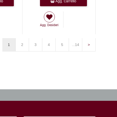
lo
Agg. Carrello
Agg. Desideri
1
2
3
4
5
...14
>