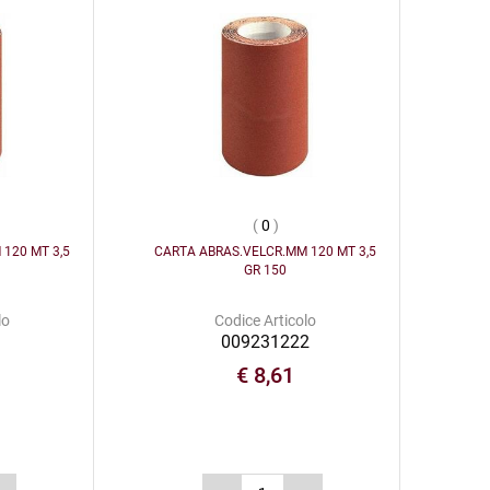
(
0
)
120 MT 3,5
CARTA ABRAS.VELCR.MM 120 MT 3,5
GR 150
lo
Codice Articolo
1
009231222
€ 8,61