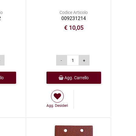
lo
Codice Articolo
2
009231214
€ 10,05
lo
Agg. Carrello
Agg. Desideri