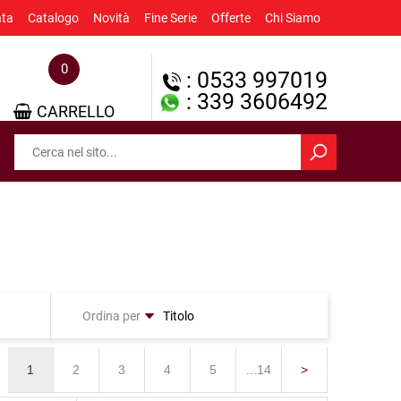
ata
Catalogo
Novità
Fine Serie
Offerte
Chi Siamo
0
: 0533 997019
: 339 3606492
CARRELLO
Ordina per
1
2
3
4
5
...14
>