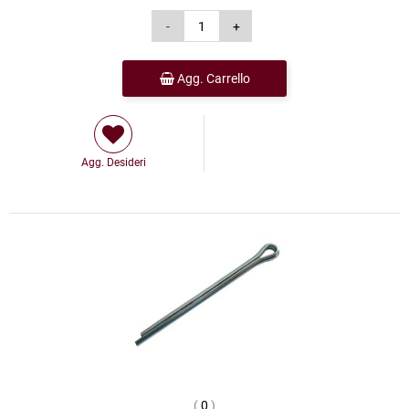
Agg. Carrello
Agg. Desideri
(
0
)