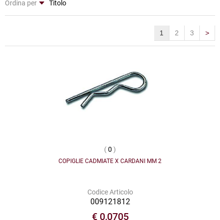
Ordina per
1
2
3
>
(
0
)
COPIGLIE CADMIATE X CARDANI MM 2
Codice Articolo
009121812
€ 0,0705