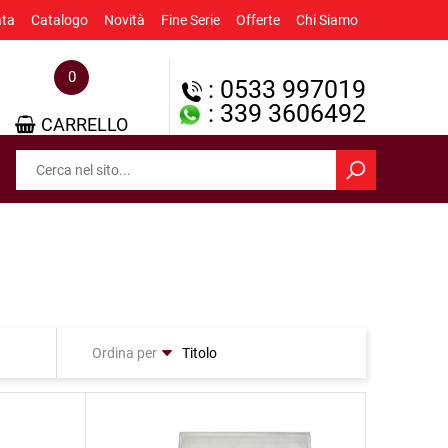
ata
Catalogo
Novità
Fine Serie
Offerte
Chi Siamo
0
: 0533 997019
: 339 3606492
CARRELLO
Ordina per