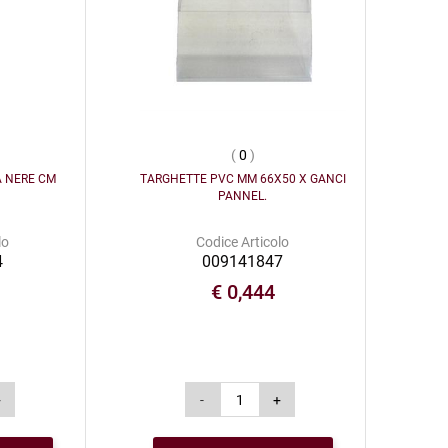
(
0
)
A NERE CM
TARGHETTE PVC MM 66X50 X GANCI
PANNEL.
lo
Codice Articolo
4
009141847
8
€ 0,444