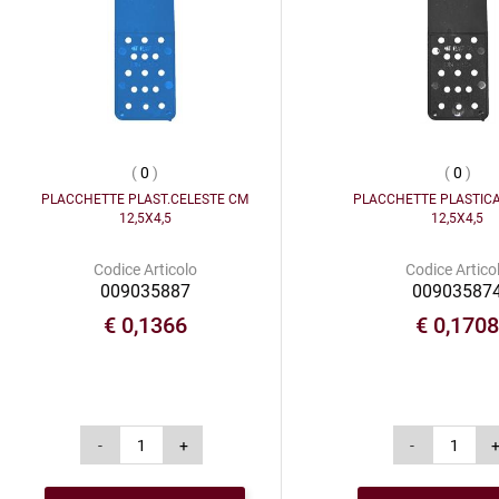
(
0
)
(
0
)
PLACCHETTE PLAST.CELESTE CM
PLACCHETTE PLASTIC
12,5X4,5
12,5X4,5
Codice Articolo
Codice Artico
009035887
00903587
€ 0,1366
€ 0,170