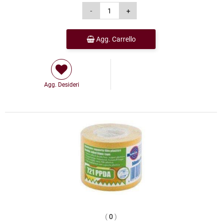
Agg. Carrello
Agg. Desideri
(
0
)