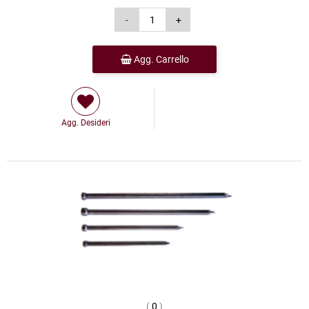
Agg. Carrello
Agg. Desideri
(
0
)