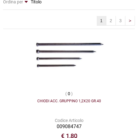
Ordina per
1
2
3
>
(
0
)
CHIODI ACC. GRUPPINO 1,2X20 GR.40
Codice Articolo
009084747
€ 1,80