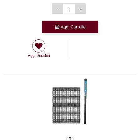
Agg. Carrello
Agg. Desideri
(
0
)