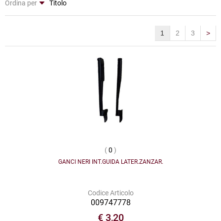
Ordina per
1
2
3
>
(
0
)
GANCI NERI INT.GUIDA LATER.ZANZAR.
Codice Articolo
009747778
€ 3,20