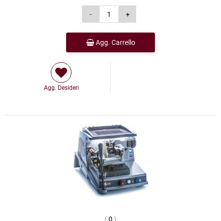
Agg. Carrello
Agg. Desideri
(
0
)