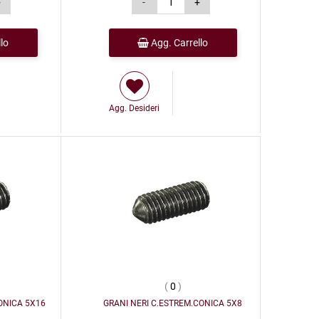
lo
Agg. Carrello
Agg. Desideri
(
0
)
ONICA 5X16
GRANI NERI C.ESTREM.CONICA 5X8