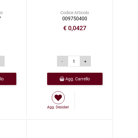
lo
Codice Articolo
7
009750400
1
€ 0,0427
lo
Agg. Carrello
Agg. Desideri