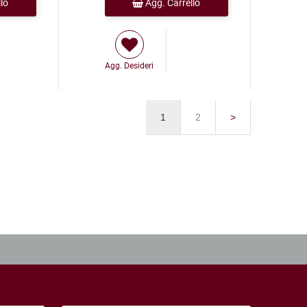
lo
Agg. Carrello
Agg. Desideri
1
2
>