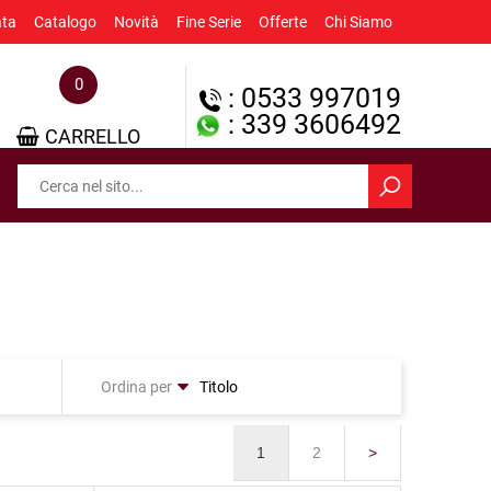
ata
Catalogo
Novità
Fine Serie
Offerte
Chi Siamo
0
: 0533 997019
: 339 3606492
CARRELLO
Ordina per
1
2
>