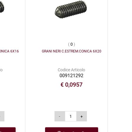
(
0
)
ONICA 6X16
GRANI NERI C.ESTREM.CONICA 6X20
lo
Codice Articolo
1
009121292
2
€ 0,0957