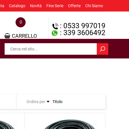
ata
Catalogo
Novità
Fine Serie
Offerte
Chi Siamo
0
: 0533 997019
: 339 3606492
CARRELLO
Ordina per