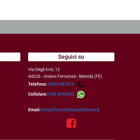
Seguici su
Via Degli Eroi, 12
44026 - Ariano Ferrarese - Mesola (FE)
Telefono:
0533 997019
Cellulare:
339 3606492
Email:
info@ferramentamantovani.it