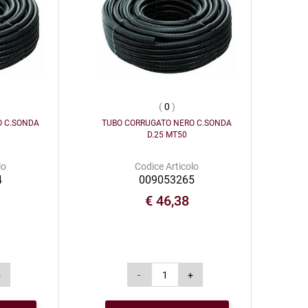
(
0
)
O C.SONDA
TUBO CORRUGATO NERO C.SONDA
D.25 MT50
lo
Codice Articolo
4
009053265
€ 46,38