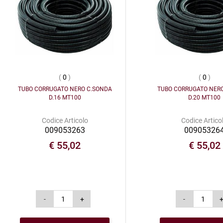
(
0
)
(
0
)
TUBO CORRUGATO NERO C.SONDA
TUBO CORRUGATO NER
D.16 MT100
D.20 MT100
Codice Articolo
Codice Artico
009053263
00905326
€ 55,02
€ 55,02