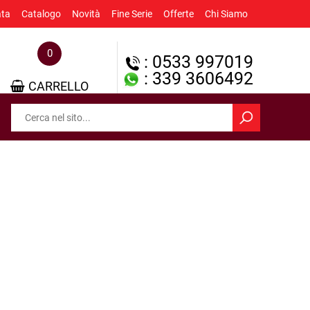
ata
Catalogo
Novità
Fine Serie
Offerte
Chi Siamo
0
: 0533 997019
: 339 3606492
CARRELLO